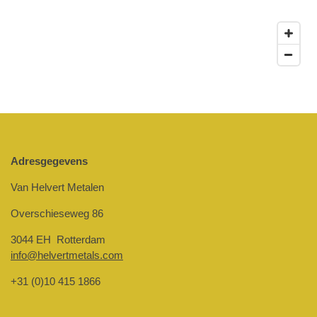
Adresgegevens
Van Helvert Metalen
Overschieseweg 86
3044 EH Rotterdam
info@helvertmetals.com
+31 (0)10 415 1866