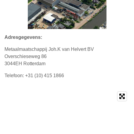
o
r
I
k
a
n
m
Adresgegevens:
Metaalmaatschappij Joh.K van Helvert BV
Overschieseweg 86
3044EH Rotterdam
Telefoon: +31 (10) 415 1866